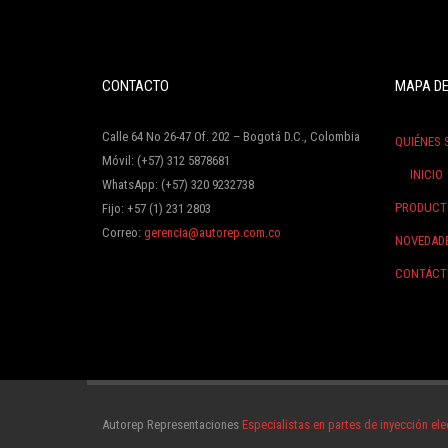
CONTACTO
MAPA DE
Calle 64 No 26-47 Of. 202 – Bogotá D.C., Colombia
QUIÉNES
Móvil: (+57) 312 5878681
INICIO
WhatsApp: (+57) 320 9232738
PRODUCT
Fijo: +57 (1) 231 2803
Correo:
gerencia@autorep.com.co
NOVEDAD
CONTÁCT
Autorep Representaciones
Especialistas en partes de inyección ele