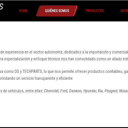
S
HOME
QUIÉNES SOMOS
PRODUCTOS
NOV
 experiencia en el sector automotriz, dedicados a la
importación y comercial
tra especialización y enfoque técnico nos han consolidado como un aliado estra
siva como
DS
y
TECHPARTS
, lo que nos permite ofrecer productos confiables, g
 brindando un servicio transparente y eficiente.
 de vehículos, entre ellas:
Chevrolet, Ford, Daewoo, Hyundai, Kia, Peugeot, Nissa