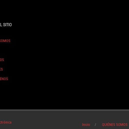
L SITIO
 SOMOS
OS
ES
ENOS
ctrónica
Inicio
QUIÉNES SOMOS