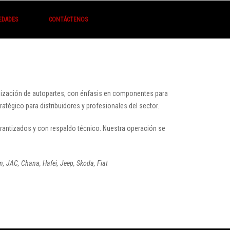
EDADES
CONTÁCTENOS
ización de autopartes
, con énfasis en componentes para
tégico para distribuidores y profesionales del sector.
arantizados y con respaldo técnico. Nuestra operación se
n, JAC, Chana, Hafei, Jeep, Skoda, Fiat